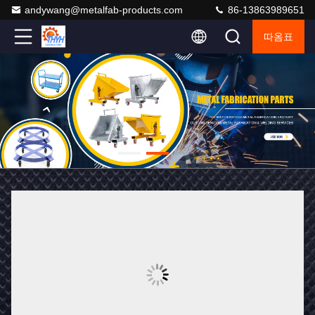
andywang@metalfab-products.com
86-13863989651
따옴표