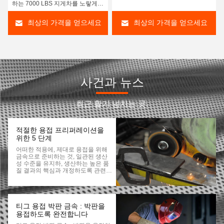
하는 7000 LBS 지게차를 노랗게
하세요
최상의 가격을 얻으세요
최상의 가격을 얻으세요
사건과 뉴스
최근 활기 넘치는 곳.
적절한 용접 프리퍼레이션을
위한 5 단계
어떠한 적용에, 제대로 용접을 위해
금속으로 준비하는 것, 일관된 생산
성 수준을 유지하, 생산하는 높은 품
질 결과의 핵심과 개정하도록 관련된
최소화 비용 특히 비용이고 다운시간
입니다. 매우 가장 완전한 것 표면으
로 시작하는 것 건전하고 강한 웰드
를 위한 기회를 증가시킵니다. 그것
이 바르게 그리고 효율적으로 용접
티그 용접 박판 금속 : 박판을
프레프를 완료하기 위한 우수 사례를
용접하도록 완전합니다
운영자들에 장치하는 것 전체적 용접