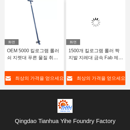
화면
화면
OEM 5000 킬로그램 롤러
1500개 킬로그램 롤러 짝
쇠 지렛대 푸른 물질 취급
지발 지레대 금속 Fab 제품
장비 제작
롤러 쇠지레를 노랗게 하세
요
요
최상의 가격을 얻으세요
최상의 가격을 얻으세요
Qingdao Tianhua Yihe Foundry Factory